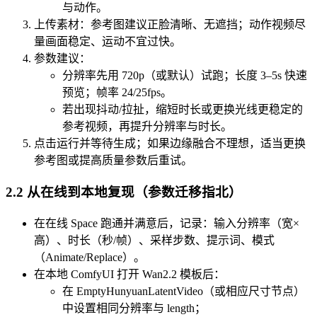
与动作。
上传素材：参考图建议正脸清晰、无遮挡；动作视频尽
量画面稳定、运动不宜过快。
参数建议：
分辨率先用 720p（或默认）试跑；长度 3–5s 快速
预览；帧率 24/25fps。
若出现抖动/拉扯，缩短时长或更换光线更稳定的
参考视频，再提升分辨率与时长。
点击运行并等待生成；如果边缘融合不理想，适当更换
参考图或提高质量参数后重试。
2.2 从在线到本地复现（参数迁移指北）
在在线 Space 跑通并满意后，记录：输入分辨率（宽×
高）、时长（秒/帧）、采样步数、提示词、模式
（Animate/Replace）。
在本地 ComfyUI 打开 Wan2.2 模板后：
在 EmptyHunyuanLatentVideo（或相应尺寸节点）
中设置相同分辨率与 length；