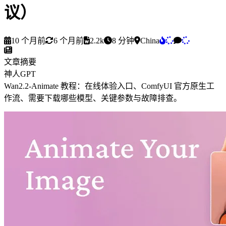
议）
10 个月前
6 个月前
2.2k
8 分钟
China
文章摘要
神人GPT
W
a
n
2
.
2
‑
A
n
i
m
a
t
e
教
程
：
在
线
体
验
入
口
、
C
o
m
f
y
U
I
官
方
原
生
工
作
流
、
需
要
下
载
哪
些
模
型
、
关
键
参
数
与
故
障
排
查
。