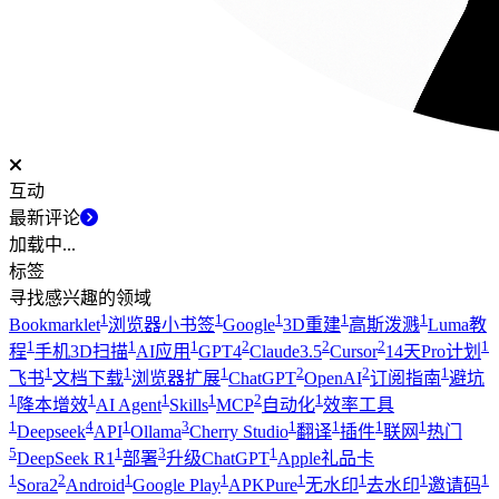
互动
最新评论
加载中...
标签
寻找感兴趣的领域
1
1
1
1
1
Bookmarklet
浏览器小书签
Google
3D重建
高斯泼溅
Luma教
1
1
1
2
2
2
1
程
手机3D扫描
AI应用
GPT4
Claude3.5
Cursor
14天Pro计划
1
1
1
2
2
1
飞书
文档下载
浏览器扩展
ChatGPT
OpenAI
订阅指南
避坑
1
1
1
1
2
1
降本增效
AI Agent
Skills
MCP
自动化
效率工具
1
4
1
3
1
1
1
1
Deepseek
API
Ollama
Cherry Studio
翻译
插件
联网
热门
5
1
3
1
DeepSeek R1
部署
升级ChatGPT
Apple礼品卡
1
2
1
1
1
1
1
1
Sora2
Android
Google Play
APKPure
无水印
去水印
邀请码