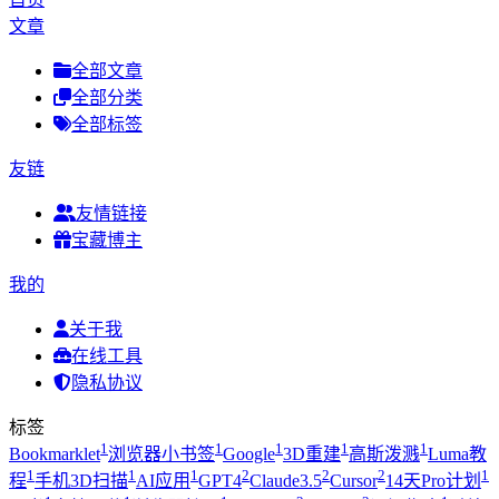
文章
全部文章
全部分类
全部标签
友链
友情链接
宝藏博主
我的
关于我
在线工具
隐私协议
标签
1
1
1
1
1
Bookmarklet
浏览器小书签
Google
3D重建
高斯泼溅
Luma教
1
1
1
2
2
2
1
程
手机3D扫描
AI应用
GPT4
Claude3.5
Cursor
14天Pro计划