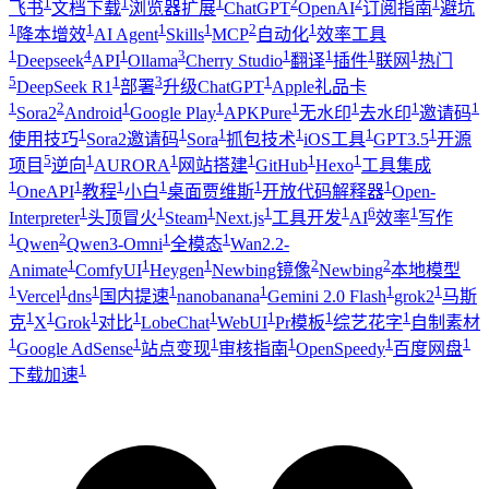
1
1
1
2
2
1
飞书
文档下载
浏览器扩展
ChatGPT
OpenAI
订阅指南
避坑
1
1
1
1
2
1
降本增效
AI Agent
Skills
MCP
自动化
效率工具
1
4
1
3
1
1
1
1
Deepseek
API
Ollama
Cherry Studio
翻译
插件
联网
热门
5
1
3
1
DeepSeek R1
部署
升级ChatGPT
Apple礼品卡
1
2
1
1
1
1
1
1
Sora2
Android
Google Play
APKPure
无水印
去水印
邀请码
1
1
1
1
1
1
使用技巧
Sora2邀请码
Sora
抓包技术
iOS工具
GPT3.5
开源
5
1
1
1
1
1
项目
逆向
AURORA
网站搭建
GitHub
Hexo
工具集成
1
1
1
1
1
1
OneAPI
教程
小白
桌面贾维斯
开放代码解释器
Open-
1
1
1
1
1
6
1
Interpreter
头顶冒火
Steam
Next.js
工具开发
AI
效率
写作
1
2
1
1
Qwen
Qwen3-Omni
全模态
Wan2.2-
1
1
1
2
2
Animate
ComfyUI
Heygen
Newbing镜像
Newbing
本地模型
1
1
1
1
1
1
1
Vercel
dns
国内提速
nanobanana
Gemini 2.0 Flash
grok2
马斯
1
1
1
1
1
1
1
1
克
X
Grok
对比
LobeChat
WebUI
Pr模板
综艺花字
自制素材
1
1
1
1
1
1
Google AdSense
站点变现
审核指南
OpenSpeedy
百度网盘
1
下载加速