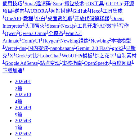
1
1
1
1
1
1
使用技巧
Sora2邀请码
Sora
抓包技术
iOS工具
GPT3.5
开源
5
1
1
1
1
1
项目
逆向
AURORA
网站搭建
GitHub
Hexo
工具集成
1
1
1
1
1
1
OneAPI
教程
小白
桌面贾维斯
开放代码解释器
Open-
1
1
1
1
1
6
1
Interpreter
头顶冒火
Steam
Next.js
工具开发
AI
效率
写作
1
2
1
1
Qwen
Qwen3-Omni
全模态
Wan2.2-
1
1
1
2
2
Animate
ComfyUI
Heygen
Newbing镜像
Newbing
本地模型
1
1
1
1
1
1
1
Vercel
dns
国内提速
nanobanana
Gemini 2.0 Flash
grok2
马斯
1
1
1
1
1
1
1
1
克
X
Grok
对比
LobeChat
WebUI
Pr模板
综艺花字
自制素材
1
1
1
1
1
1
Google AdSense
站点变现
审核指南
OpenSpeedy
百度网盘
1
下载加速
2026/01
2
篇
2025/10
4
篇
2025/09
9
篇
2025/03
1
篇
2025/02