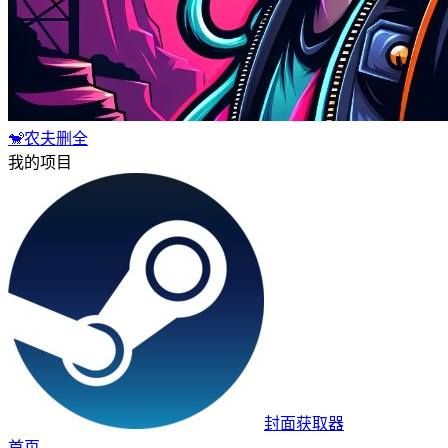
🐒农夫删全
我的项目
封面获取器
首页