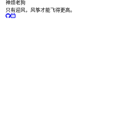
神烦老狗
只有迎风，风筝才能飞得更高。