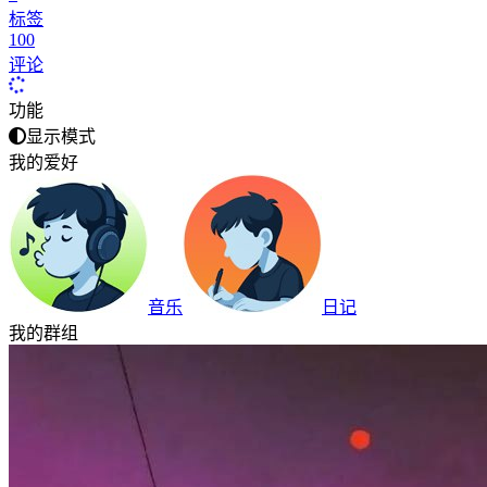
标签
100
评论
功能
显示模式
我的爱好
音乐
日记
我的群组