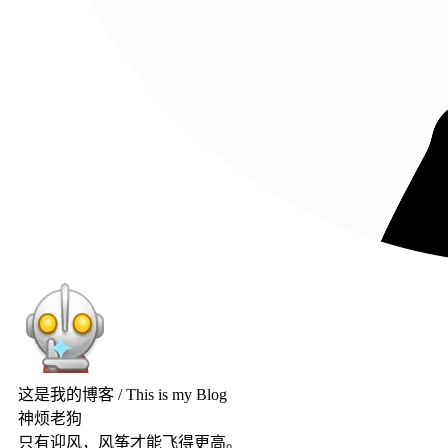
这是我的博客 / This is my Blog
神烦老狗
只有迎风，风筝才能飞得更高。