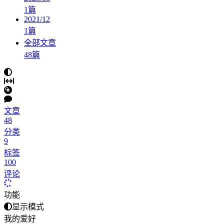
1
篇
2021/12
1
篇
全部文章
48
篇
文章
48
分类
9
标签
100
评论
功能
显示模式
我的爱好