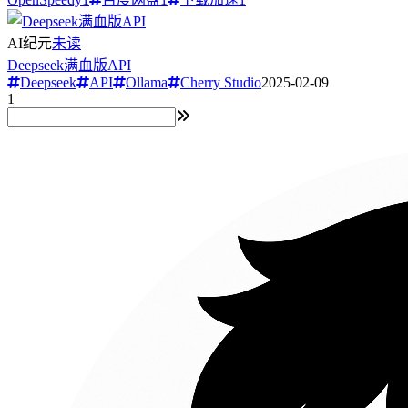
AI纪元
未读
Deepseek满血版API
Deepseek
API
Ollama
Cherry Studio
2025-02-09
1