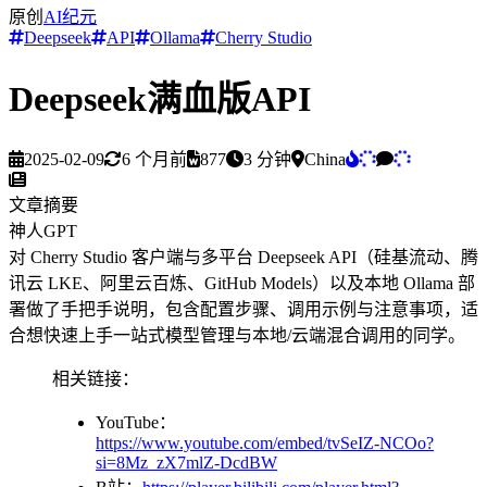
原创
AI纪元
Deepseek
API
Ollama
Cherry Studio
Deepseek满血版API
2025-02-09
6 个月前
877
3 分钟
China
文章摘要
神人GPT
对
C
h
e
r
r
y
S
t
u
d
i
o
客
户
端
与
多
平
台
D
e
e
p
s
e
e
k
A
P
I
（
硅
基
流
动
、
腾
讯
云
L
K
E
、
阿
里
云
百
炼
、
G
i
t
H
u
b
M
o
d
e
l
s
）
以
及
本
地
O
l
l
a
m
a
部
署
做
了
手
把
手
说
明
，
包
含
配
置
步
骤
、
调
用
示
例
与
注
意
事
项
，
适
合
想
快
速
上
手
一
站
式
模
型
管
理
与
本
地
/
云
端
混
合
调
用
的
同
学
。
相关链接：
YouTube：
https://www.youtube.com/embed/tvSeIZ-NCOo?
si=8Mz_zX7mlZ-DcdBW