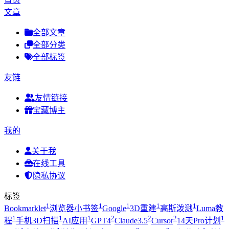
文章
全部文章
全部分类
全部标签
友链
友情链接
宝藏博主
我的
关于我
在线工具
隐私协议
标签
1
1
1
1
1
Bookmarklet
浏览器小书签
Google
3D重建
高斯泼溅
Luma教
1
1
1
2
2
2
1
程
手机3D扫描
AI应用
GPT4
Claude3.5
Cursor
14天Pro计划