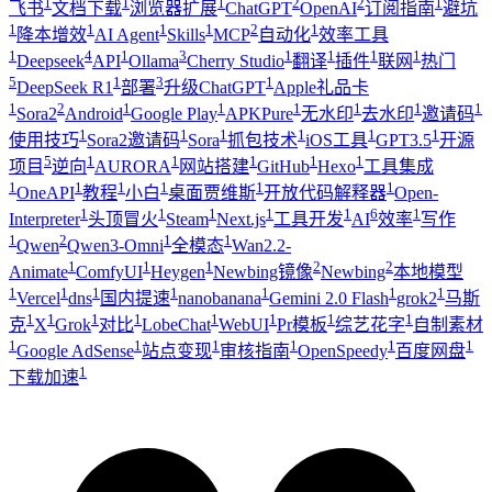
1
1
1
2
2
1
飞书
文档下载
浏览器扩展
ChatGPT
OpenAI
订阅指南
避坑
1
1
1
1
2
1
降本增效
AI Agent
Skills
MCP
自动化
效率工具
1
4
1
3
1
1
1
1
Deepseek
API
Ollama
Cherry Studio
翻译
插件
联网
热门
5
1
3
1
DeepSeek R1
部署
升级ChatGPT
Apple礼品卡
1
2
1
1
1
1
1
1
Sora2
Android
Google Play
APKPure
无水印
去水印
邀请码
1
1
1
1
1
1
使用技巧
Sora2邀请码
Sora
抓包技术
iOS工具
GPT3.5
开源
5
1
1
1
1
1
项目
逆向
AURORA
网站搭建
GitHub
Hexo
工具集成
1
1
1
1
1
1
OneAPI
教程
小白
桌面贾维斯
开放代码解释器
Open-
1
1
1
1
1
6
1
Interpreter
头顶冒火
Steam
Next.js
工具开发
AI
效率
写作
1
2
1
1
Qwen
Qwen3-Omni
全模态
Wan2.2-
1
1
1
2
2
Animate
ComfyUI
Heygen
Newbing镜像
Newbing
本地模型
1
1
1
1
1
1
1
Vercel
dns
国内提速
nanobanana
Gemini 2.0 Flash
grok2
马斯
1
1
1
1
1
1
1
1
克
X
Grok
对比
LobeChat
WebUI
Pr模板
综艺花字
自制素材
1
1
1
1
1
1
Google AdSense
站点变现
审核指南
OpenSpeedy
百度网盘
1
下载加速