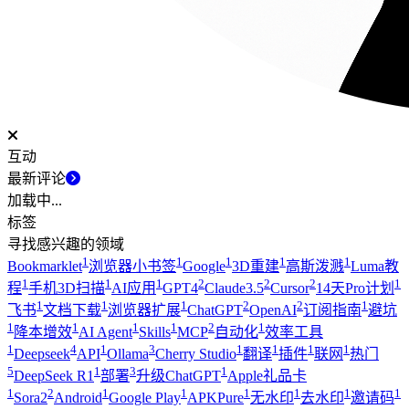
互动
最新评论
加载中...
标签
寻找感兴趣的领域
1
1
1
1
1
Bookmarklet
浏览器小书签
Google
3D重建
高斯泼溅
Luma教
1
1
1
2
2
2
1
程
手机3D扫描
AI应用
GPT4
Claude3.5
Cursor
14天Pro计划
1
1
1
2
2
1
飞书
文档下载
浏览器扩展
ChatGPT
OpenAI
订阅指南
避坑
1
1
1
1
2
1
降本增效
AI Agent
Skills
MCP
自动化
效率工具
1
4
1
3
1
1
1
1
Deepseek
API
Ollama
Cherry Studio
翻译
插件
联网
热门
5
1
3
1
DeepSeek R1
部署
升级ChatGPT
Apple礼品卡
1
2
1
1
1
1
1
1
Sora2
Android
Google Play
APKPure
无水印
去水印
邀请码