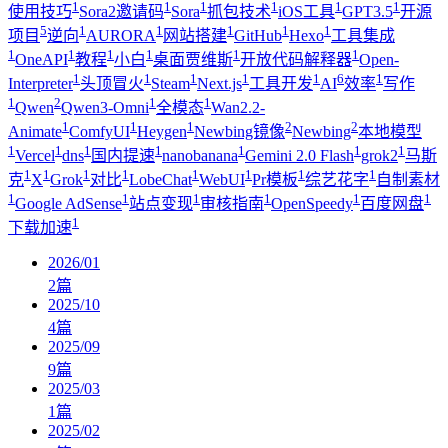
1
1
1
1
1
1
使用技巧
Sora2邀请码
Sora
抓包技术
iOS工具
GPT3.5
开源
5
1
1
1
1
1
项目
逆向
AURORA
网站搭建
GitHub
Hexo
工具集成
1
1
1
1
1
1
OneAPI
教程
小白
桌面贾维斯
开放代码解释器
Open-
1
1
1
1
1
6
1
Interpreter
头顶冒火
Steam
Next.js
工具开发
AI
效率
写作
1
2
1
1
Qwen
Qwen3-Omni
全模态
Wan2.2-
1
1
1
2
2
Animate
ComfyUI
Heygen
Newbing镜像
Newbing
本地模型
1
1
1
1
1
1
1
Vercel
dns
国内提速
nanobanana
Gemini 2.0 Flash
grok2
马斯
1
1
1
1
1
1
1
1
克
X
Grok
对比
LobeChat
WebUI
Pr模板
综艺花字
自制素材
1
1
1
1
1
1
Google AdSense
站点变现
审核指南
OpenSpeedy
百度网盘
1
下载加速
2026/01
2
篇
2025/10
4
篇
2025/09
9
篇
2025/03
1
篇
2025/02