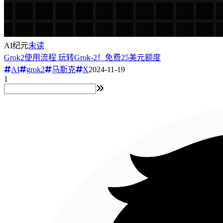
AI纪元
未读
Grok2使用流程 玩转Grok-2！免费25美元额度
AI
grok2
马斯克
X
2024-11-19
1