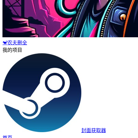
🐒农夫删全
我的项目
封面获取器
首页