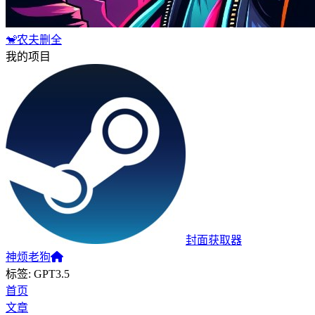
🐒农夫删全
我的项目
封面获取器
神烦老狗
标签: GPT3.5
首页
文章