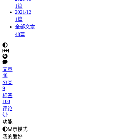
1
篇
2021/12
1
篇
全部文章
48
篇
文章
48
分类
9
标签
100
评论
功能
显示模式
我的爱好