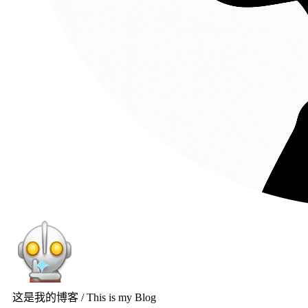
这是我的博客 / This is my Blog