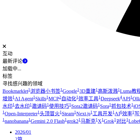
互动
最新评论
加载中...
标签
寻找感兴趣的领域
1
1
1
1
1
Bookmarklet
浏览器小书签
Google
3D重建
高斯泼溅
Luma教
1
1
1
2
1
1
4
1
增效
AI Agent
Skills
MCP
自动化
效率工具
Deepseek
API
Oll
1
1
1
1
1
1
1
水印
去水印
邀请码
使用技巧
Sora2邀请码
Sora
抓包技术
i
1
1
1
1
1
1
6
1
Open-Interpreter
头顶冒火
Steam
Next.js
工具开发
AI
效率
写
1
1
1
1
1
1
1
1
nanobanana
Gemini 2.0 Flash
grok2
马斯克
X
Grok
对比
Lobe
2026/01
2
篇