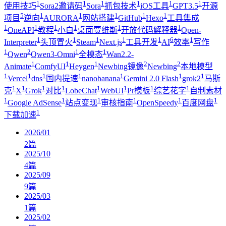
1
1
1
1
1
1
使用技巧
Sora2邀请码
Sora
抓包技术
iOS工具
GPT3.5
开源
5
1
1
1
1
1
项目
逆向
AURORA
网站搭建
GitHub
Hexo
工具集成
1
1
1
1
1
1
OneAPI
教程
小白
桌面贾维斯
开放代码解释器
Open-
1
1
1
1
1
6
1
Interpreter
头顶冒火
Steam
Next.js
工具开发
AI
效率
写作
1
2
1
1
Qwen
Qwen3-Omni
全模态
Wan2.2-
1
1
1
2
2
Animate
ComfyUI
Heygen
Newbing镜像
Newbing
本地模型
1
1
1
1
1
1
1
Vercel
dns
国内提速
nanobanana
Gemini 2.0 Flash
grok2
马斯
1
1
1
1
1
1
1
1
克
X
Grok
对比
LobeChat
WebUI
Pr模板
综艺花字
自制素材
1
1
1
1
1
1
Google AdSense
站点变现
审核指南
OpenSpeedy
百度网盘
1
下载加速
2026/01
2
篇
2025/10
4
篇
2025/09
9
篇
2025/03
1
篇
2025/02