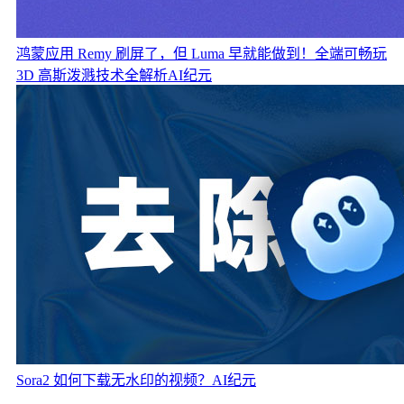
鸿蒙应用 Remy 刷屏了，但 Luma 早就能做到！全端可畅玩
3D 高斯泼溅技术全解析
AI纪元
Sora2 如何下载无水印的视频？
AI纪元