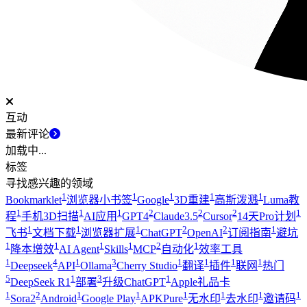
互动
最新评论
加载中...
标签
寻找感兴趣的领域
1
1
1
1
1
Bookmarklet
浏览器小书签
Google
3D重建
高斯泼溅
Luma教
1
1
1
2
2
2
1
程
手机3D扫描
AI应用
GPT4
Claude3.5
Cursor
14天Pro计划
1
1
1
2
2
1
飞书
文档下载
浏览器扩展
ChatGPT
OpenAI
订阅指南
避坑
1
1
1
1
2
1
降本增效
AI Agent
Skills
MCP
自动化
效率工具
1
4
1
3
1
1
1
1
Deepseek
API
Ollama
Cherry Studio
翻译
插件
联网
热门
5
1
3
1
DeepSeek R1
部署
升级ChatGPT
Apple礼品卡
1
2
1
1
1
1
1
1
Sora2
Android
Google Play
APKPure
无水印
去水印
邀请码