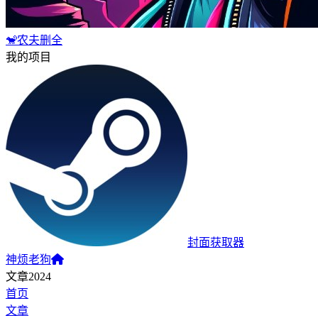
🐒农夫删全
我的项目
封面获取器
神烦老狗
文章2024
首页
文章