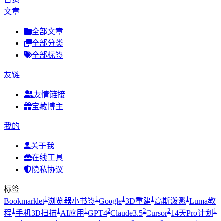
文章
全部文章
全部分类
全部标签
友链
友情链接
宝藏博主
我的
关于我
在线工具
隐私协议
标签
1
1
1
1
1
Bookmarklet
浏览器小书签
Google
3D重建
高斯泼溅
Luma教
1
1
1
2
2
2
1
程
手机3D扫描
AI应用
GPT4
Claude3.5
Cursor
14天Pro计划