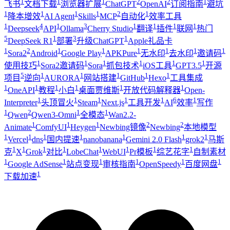
1
1
1
2
2
1
飞书
文档下载
浏览器扩展
ChatGPT
OpenAI
订阅指南
避坑
1
1
1
1
2
1
降本增效
AI Agent
Skills
MCP
自动化
效率工具
1
4
1
3
1
1
1
1
Deepseek
API
Ollama
Cherry Studio
翻译
插件
联网
热门
5
1
3
1
DeepSeek R1
部署
升级ChatGPT
Apple礼品卡
1
2
1
1
1
1
1
1
Sora2
Android
Google Play
APKPure
无水印
去水印
邀请码
1
1
1
1
1
1
使用技巧
Sora2邀请码
Sora
抓包技术
iOS工具
GPT3.5
开源
5
1
1
1
1
1
项目
逆向
AURORA
网站搭建
GitHub
Hexo
工具集成
1
1
1
1
1
1
OneAPI
教程
小白
桌面贾维斯
开放代码解释器
Open-
1
1
1
1
1
6
1
Interpreter
头顶冒火
Steam
Next.js
工具开发
AI
效率
写作
1
2
1
1
Qwen
Qwen3-Omni
全模态
Wan2.2-
1
1
1
2
2
Animate
ComfyUI
Heygen
Newbing镜像
Newbing
本地模型
1
1
1
1
1
1
1
Vercel
dns
国内提速
nanobanana
Gemini 2.0 Flash
grok2
马斯
1
1
1
1
1
1
1
1
克
X
Grok
对比
LobeChat
WebUI
Pr模板
综艺花字
自制素材
1
1
1
1
1
1
Google AdSense
站点变现
审核指南
OpenSpeedy
百度网盘
1
下载加速