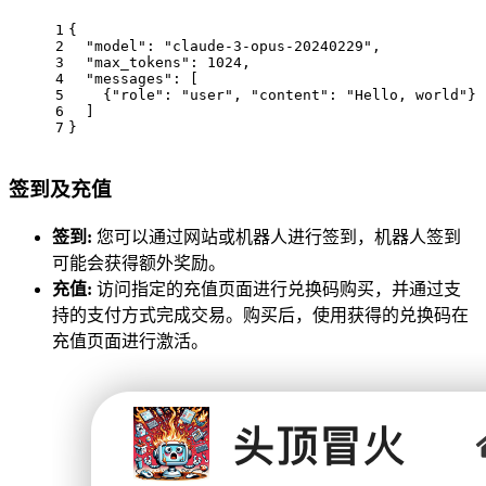
1
{
2
"model"
:
"claude-3-opus-20240229"
,
3
"max_tokens"
:
1024
,
4
"messages"
:
[
5
{
"role"
:
"user"
,
"content"
:
"Hello, world"
}
6
]
7
}
签到及充值
签到:
您可以通过网站或机器人进行签到，机器人签到
可能会获得额外奖励。
充值:
访问指定的充值页面进行兑换码购买，并通过支
持的支付方式完成交易。购买后，使用获得的兑换码在
充值页面进行激活。