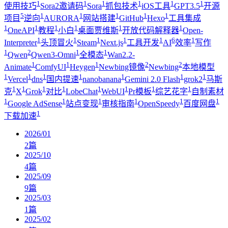
1
1
1
1
1
1
使用技巧
Sora2邀请码
Sora
抓包技术
iOS工具
GPT3.5
开源
5
1
1
1
1
1
项目
逆向
AURORA
网站搭建
GitHub
Hexo
工具集成
1
1
1
1
1
1
OneAPI
教程
小白
桌面贾维斯
开放代码解释器
Open-
1
1
1
1
1
6
1
Interpreter
头顶冒火
Steam
Next.js
工具开发
AI
效率
写作
1
2
1
1
Qwen
Qwen3-Omni
全模态
Wan2.2-
1
1
1
2
2
Animate
ComfyUI
Heygen
Newbing镜像
Newbing
本地模型
1
1
1
1
1
1
1
Vercel
dns
国内提速
nanobanana
Gemini 2.0 Flash
grok2
马斯
1
1
1
1
1
1
1
1
克
X
Grok
对比
LobeChat
WebUI
Pr模板
综艺花字
自制素材
1
1
1
1
1
1
Google AdSense
站点变现
审核指南
OpenSpeedy
百度网盘
1
下载加速
2026/01
2
篇
2025/10
4
篇
2025/09
9
篇
2025/03
1
篇
2025/02