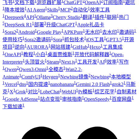
1
1
1
2
2
1
飞书
文档下载
浏览器扩展
ChatGPT
OpenAI
订阅指南
避坑
1
1
1
1
2
1
降本增效
AI Agent
Skills
MCP
自动化
效率工具
1
4
1
3
1
1
1
1
Deepseek
API
Ollama
Cherry Studio
翻译
插件
联网
热门
5
1
3
1
DeepSeek R1
部署
升级ChatGPT
Apple礼品卡
1
2
1
1
1
1
1
1
Sora2
Android
Google Play
APKPure
无水印
去水印
邀请码
1
1
1
1
1
1
使用技巧
Sora2邀请码
Sora
抓包技术
iOS工具
GPT3.5
开源
5
1
1
1
1
1
项目
逆向
AURORA
网站搭建
GitHub
Hexo
工具集成
1
1
1
1
1
1
OneAPI
教程
小白
桌面贾维斯
开放代码解释器
Open-
1
1
1
1
1
6
1
Interpreter
头顶冒火
Steam
Next.js
工具开发
AI
效率
写作
1
2
1
1
Qwen
Qwen3-Omni
全模态
Wan2.2-
1
1
1
2
2
Animate
ComfyUI
Heygen
Newbing镜像
Newbing
本地模型
1
1
1
1
1
1
1
Vercel
dns
国内提速
nanobanana
Gemini 2.0 Flash
grok2
马斯
1
1
1
1
1
1
1
1
克
X
Grok
对比
LobeChat
WebUI
Pr模板
综艺花字
自制素材
1
1
1
1
1
1
Google AdSense
站点变现
审核指南
OpenSpeedy
百度网盘
1
下载加速