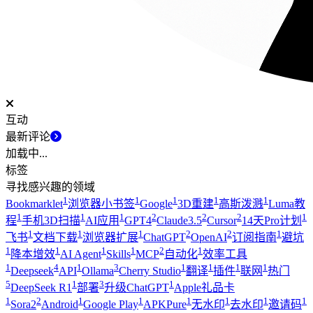
互动
最新评论
加载中...
标签
寻找感兴趣的领域
1
1
1
1
1
Bookmarklet
浏览器小书签
Google
3D重建
高斯泼溅
Luma教
1
1
1
2
2
2
1
程
手机3D扫描
AI应用
GPT4
Claude3.5
Cursor
14天Pro计划
1
1
1
2
2
1
飞书
文档下载
浏览器扩展
ChatGPT
OpenAI
订阅指南
避坑
1
1
1
1
2
1
降本增效
AI Agent
Skills
MCP
自动化
效率工具
1
4
1
3
1
1
1
1
Deepseek
API
Ollama
Cherry Studio
翻译
插件
联网
热门
5
1
3
1
DeepSeek R1
部署
升级ChatGPT
Apple礼品卡
1
2
1
1
1
1
1
1
Sora2
Android
Google Play
APKPure
无水印
去水印
邀请码