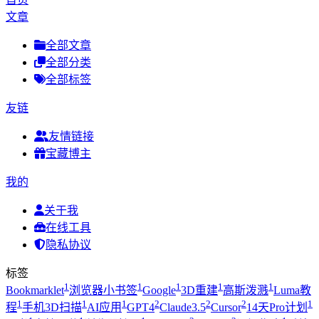
文章
全部文章
全部分类
全部标签
友链
友情链接
宝藏博主
我的
关于我
在线工具
隐私协议
标签
1
1
1
1
1
Bookmarklet
浏览器小书签
Google
3D重建
高斯泼溅
Luma教
1
1
1
2
2
2
1
程
手机3D扫描
AI应用
GPT4
Claude3.5
Cursor
14天Pro计划