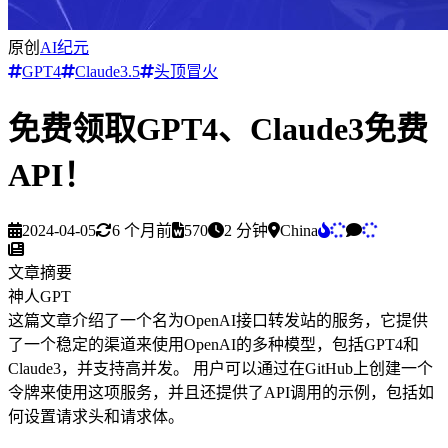
原创
AI纪元
GPT4
Claude3.5
头顶冒火
免费领取GPT4、Claude3免费
API！
2024-04-05
6 个月前
570
2 分钟
China
文章摘要
神人GPT
这
篇
文
章
介
绍
了
一
个
名
为
O
p
e
n
A
I
接
口
转
发
站
的
服
务
，
它
提
供
了
一
个
稳
定
的
渠
道
来
使
用
O
p
e
n
A
I
的
多
种
模
型
，
包
括
G
P
T
4
和
C
l
a
u
d
e
3
，
并
支
持
高
并
发
。
用
户
可
以
通
过
在
G
i
t
H
u
b
上
创
建
一
个
令
牌
来
使
用
这
项
服
务
，
并
且
还
提
供
了
A
P
I
调
用
的
示
例
，
包
括
如
何
设
置
请
求
头
和
请
求
体
。