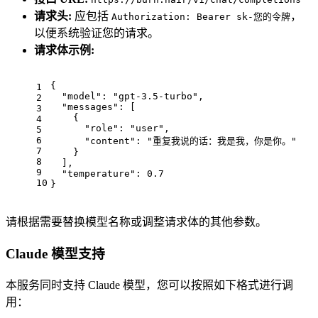
请求头:
应包括
，
Authorization: Bearer sk-您的令牌
以便系统验证您的请求。
请求体示例:
{
1
"model"
:
"gpt-3.5-turbo"
,
2
"messages"
:
[
3
{
4
"role"
:
"user"
,
5
6
"content"
:
"重复我说的话：我是我，你是你。"
7
}
8
]
,
9
"temperature"
:
0.7
10
}
请根据需要替换模型名称或调整请求体的其他参数。
Claude 模型支持
本服务同时支持 Claude 模型，您可以按照如下格式进行调
用：