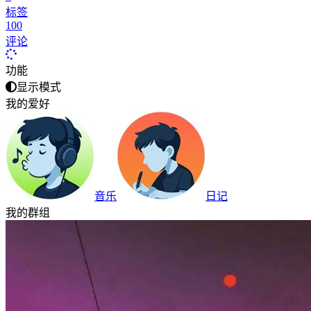
标签
100
评论
功能
显示模式
我的爱好
音乐
日记
我的群组