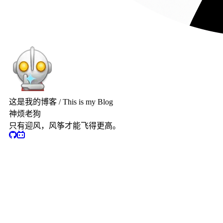
这是我的博客 / This is my Blog
神烦老狗
只有迎风，风筝才能飞得更高。