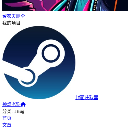
🐒农夫删全
我的项目
封面获取器
神烦老狗
分类: TBug
首页
文章