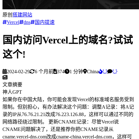
原创
搭建网站
Vercel
dns
国内提速
国内访问Vercel上的域名?试试
这个!
2024-02-29
6 个月前
374
1 分钟
China
文章摘要
神人GPT
如
果
你
在
中
国
大
陆
，
你
可
能
会
发
现
V
e
r
c
e
l
的
标
准
域
名
服
务
受
到
限
制
。
但
别
担
心
，
有
办
法
解
决
这
个
问
题
：
调
整
A
记
录
：
将
A
记
录
的
I
P
从
7
6
.
7
6
.
2
1
.
2
1
改
成
7
6
.
2
2
3
.
1
2
6
.
8
8
，
这
样
可
以
通
过
不
同
的
网
络
路
径
绕
过
限
制
。
更
新
C
N
A
M
E
记
录
：
尽
管
V
e
r
c
e
l
说
C
N
A
M
E
问
题
解
决
了
，
还
是
推
荐
你
把
C
N
A
M
E
记
录
从
c
n
a
m
e
.
v
e
r
c
e
l
-
d
n
s
.
c
o
m
改
成
c
n
a
m
e
-
c
h
i
n
a
.
v
e
r
c
e
l
-
d
n
s
.
c
o
m
，
这
样
可