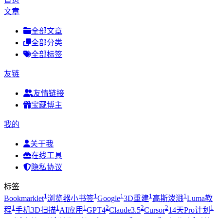
文章
全部文章
全部分类
全部标签
友链
友情链接
宝藏博主
我的
关于我
在线工具
隐私协议
标签
1
1
1
1
1
Bookmarklet
浏览器小书签
Google
3D重建
高斯泼溅
Luma教
1
1
1
2
2
2
1
程
手机3D扫描
AI应用
GPT4
Claude3.5
Cursor
14天Pro计划