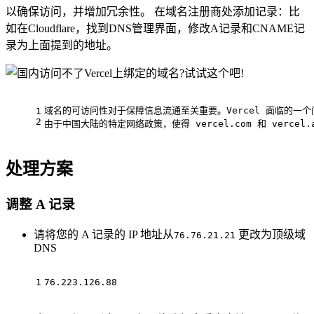
以
确
保
访
问
，
并
增
加
冗
余
性
。
在
域
名
注
册
商
处
添
加
记
录
：
比
如
在
C
l
o
u
d
f
l
a
r
e
，
找
到
D
N
S
管
理
界
面
，
修
改
A
记
录
和
C
N
A
M
E
记
录
为
上
面
提
到
的
地
址
。
域名的可访问性对于保障信息流通至关重要。Vercel 面临的一个
1
2
由于中国大陆的特定网络政策，使得 vercel.com 和 verce
处理方案
调整 A 记录
请将您的 A 记录的 IP 地址从
更改为顶级域
76.76.21.21
DNS
1
76.223.126.88