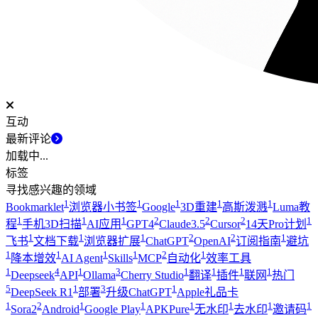
互动
最新评论
加载中...
标签
寻找感兴趣的领域
1
1
1
1
1
Bookmarklet
浏览器小书签
Google
3D重建
高斯泼溅
Luma教
1
1
1
2
2
2
1
程
手机3D扫描
AI应用
GPT4
Claude3.5
Cursor
14天Pro计划
1
1
1
2
2
1
飞书
文档下载
浏览器扩展
ChatGPT
OpenAI
订阅指南
避坑
1
1
1
1
2
1
降本增效
AI Agent
Skills
MCP
自动化
效率工具
1
4
1
3
1
1
1
1
Deepseek
API
Ollama
Cherry Studio
翻译
插件
联网
热门
5
1
3
1
DeepSeek R1
部署
升级ChatGPT
Apple礼品卡
1
2
1
1
1
1
1
1
Sora2
Android
Google Play
APKPure
无水印
去水印
邀请码