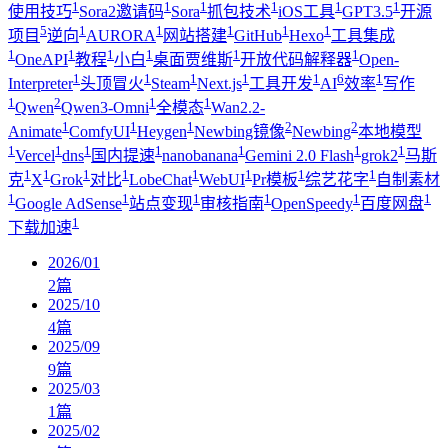
1
1
1
1
1
1
使用技巧
Sora2邀请码
Sora
抓包技术
iOS工具
GPT3.5
开源
5
1
1
1
1
1
项目
逆向
AURORA
网站搭建
GitHub
Hexo
工具集成
1
1
1
1
1
1
OneAPI
教程
小白
桌面贾维斯
开放代码解释器
Open-
1
1
1
1
1
6
1
Interpreter
头顶冒火
Steam
Next.js
工具开发
AI
效率
写作
1
2
1
1
Qwen
Qwen3-Omni
全模态
Wan2.2-
1
1
1
2
2
Animate
ComfyUI
Heygen
Newbing镜像
Newbing
本地模型
1
1
1
1
1
1
1
Vercel
dns
国内提速
nanobanana
Gemini 2.0 Flash
grok2
马斯
1
1
1
1
1
1
1
1
克
X
Grok
对比
LobeChat
WebUI
Pr模板
综艺花字
自制素材
1
1
1
1
1
1
Google AdSense
站点变现
审核指南
OpenSpeedy
百度网盘
1
下载加速
2026/01
2
篇
2025/10
4
篇
2025/09
9
篇
2025/03
1
篇
2025/02