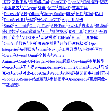
1
1
1
2
2
1
飞书
文档下载
浏览器扩展
ChatGPT
OpenAI
订阅指南
避坑
1
1
1
1
2
1
降本增效
AI Agent
Skills
MCP
自动化
效率工具
1
4
1
3
1
1
1
1
Deepseek
API
Ollama
Cherry Studio
翻译
插件
联网
热门
5
1
3
1
DeepSeek R1
部署
升级ChatGPT
Apple礼品卡
1
2
1
1
1
1
1
1
Sora2
Android
Google Play
APKPure
无水印
去水印
邀请码
1
1
1
1
1
1
使用技巧
Sora2邀请码
Sora
抓包技术
iOS工具
GPT3.5
开源
5
1
1
1
1
1
项目
逆向
AURORA
网站搭建
GitHub
Hexo
工具集成
1
1
1
1
1
1
OneAPI
教程
小白
桌面贾维斯
开放代码解释器
Open-
1
1
1
1
1
6
1
Interpreter
头顶冒火
Steam
Next.js
工具开发
AI
效率
写作
1
2
1
1
Qwen
Qwen3-Omni
全模态
Wan2.2-
1
1
1
2
2
Animate
ComfyUI
Heygen
Newbing镜像
Newbing
本地模型
1
1
1
1
1
1
1
Vercel
dns
国内提速
nanobanana
Gemini 2.0 Flash
grok2
马斯
1
1
1
1
1
1
1
1
克
X
Grok
对比
LobeChat
WebUI
Pr模板
综艺花字
自制素材
1
1
1
1
1
1
Google AdSense
站点变现
审核指南
OpenSpeedy
百度网盘
1
下载加速